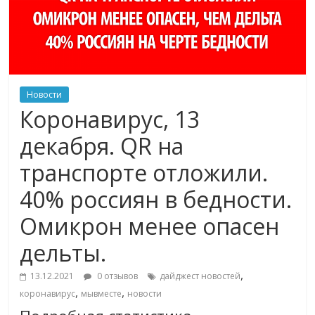
Новости
Коронавирус, 13
декабря. QR на
транспорте отложили.
40% россиян в бедности.
Омикрон менее опасен
дельты.
,
13.12.2021
0 отзывов
дайджест новостей
,
,
коронавирус
мывместе
новости