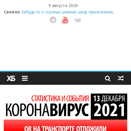
9 августа 2026
Свежее:
Забудьте о скучных ужинах: шеф-приложение,
которое видит вашу еду насквозь
Небо зовёт: как бизнес на полётах дронов и
обучении детей становится главным трендом
десятилетия
Кофейная революция в морозилке: замороженные
сливки меняют утренний ритуал
Как простая наклейка заставляет миллионы людей
не забывать о самом важном креме этим летом
Секрет супергидратации: почему кокосовая вода с
пребиотиками становится главным трендом
здорового питания