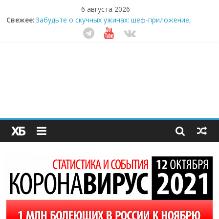
6 августа 2026
Свежее:
Забудьте о скучных ужинах: шеф-приложение,
которое видит вашу еду насквозь
Небо зовёт: как бизнес на полётах дронов и
обучении детей становится главным трендом
десятилетия
Кофейная революция в морозилке: замороженные
сливки меняют утренний ритуал
Как простая наклейка заставляет миллионы людей
не забывать о самом важном креме этим летом
Секрет супергидратации: почему кокосовая вода с
пребиотиками становится главным трендом
здорового питания