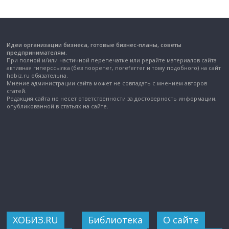
Идеи организации бизнеса, готовые бизнес-планы, советы
предпринимателям.
При полной и/или частичной перепечатке или рерайте материалов сайта
активная гиперссылка (без noopener, noreferrer и тому подобного) на сайт
hobiz.ru обязательна.
Мнение администрации сайта может не совпадать с мнением авторов
статей.
Редакция сайта не несет ответственности за достоверность информации,
опубликованной в статьях на сайте.
ХОБИЗ.RU
Библиотека
О сайте