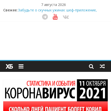
7 августа 2026
Свежее:
Забудьте о скучных ужинах: шеф-приложение,
которое видит вашу еду насквозь
Небо зовёт: как бизнес на полётах дронов и
обучении детей становится главным трендом
десятилетия
Кофейная революция в морозилке: замороженные
сливки меняют утренний ритуал
Как простая наклейка заставляет миллионы людей
не забывать о самом важном креме этим летом
Секрет супергидратации: почему кокосовая вода с
пребиотиками становится главным трендом
здорового питания