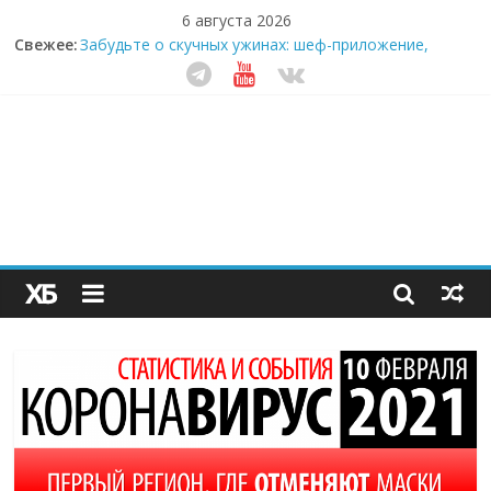
6 августа 2026
Свежее:
Забудьте о скучных ужинах: шеф-приложение,
которое видит вашу еду насквозь
Небо зовёт: как бизнес на полётах дронов и
обучении детей становится главным трендом
десятилетия
Кофейная революция в морозилке: замороженные
сливки меняют утренний ритуал
Как простая наклейка заставляет миллионы людей
не забывать о самом важном креме этим летом
Секрет супергидратации: почему кокосовая вода с
пребиотиками становится главным трендом
здорового питания