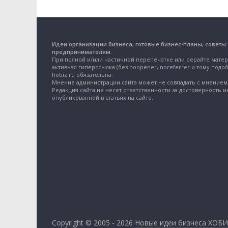
Идеи организации бизнеса, готовые бизнес-планы, советы
предпринимателям.
При полной и/или частичной перепечатке или рерайте матер
активная гиперссылка (без noopener, noreferrer и тому подоб
hobiz.ru обязательна.
Мнение администрации сайта может не совпадать с мнением 
Редакция сайта не несет ответственности за достоверность 
опубликованной в статьях на сайте.
Copyright © 2005 - 2026
Новые идеи бизнеса ХОБИ