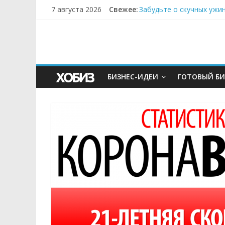
7 августа 2026
Свежее:
Забудьте о скучных ужи
Небо зовёт: как бизнес
Кофейная революция в м
Как простая наклейка з
Секрет супергидратации
БИЗНЕС-ИДЕИ
ГОТОВЫЙ БИ