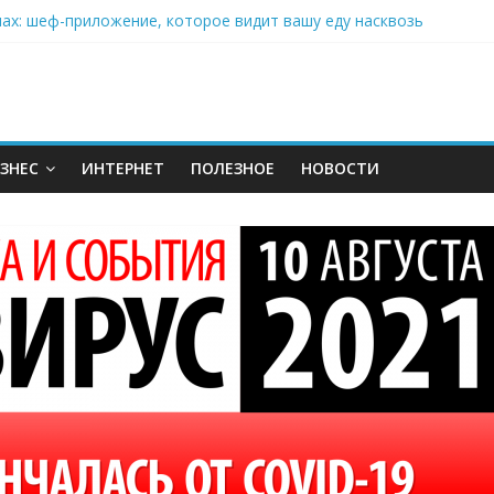
нах: шеф-приложение, которое видит вашу еду насквозь
 на полётах дронов и обучении детей становится главным тренд
орозилке: замороженные сливки меняют утренний ритуал
аставляет миллионы людей не забывать о самом важном креме 
: почему кокосовая вода с пребиотиками становится главным т
ЗНЕС
ИНТЕРНЕТ
ПОЛЕЗНОЕ
НОВОСТИ