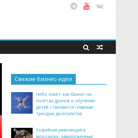
ом десятилетия
этим летом
рендом здорового питания
Свежие бизнес-идеи
Небо зовёт: как бизнес на
полётах дронов и обучении
детей становится главным
трендом десятилетия
Кофейная революция в
морозилке: замороженные