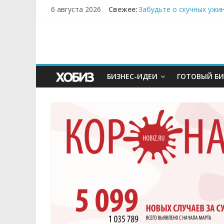
6 августа 2026
Свежее:
Забудьте о скучных ужи
Небо зовёт: как бизнес
Кофейная революция в м
Как простая наклейка з
Секрет супергидратации
БИЗНЕС-ИДЕИ
ГОТОВЫЙ БИ