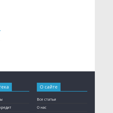
→
тека
О сайте
ны
Все статьи
кредит
О нас