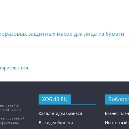
норазовых защитных масок для лица из бумаги
торизоваться
.
ХОБИЗ.RU
Библио
иалов сайта
ного) на сайт
Каталог идей бизнеса
Бизнес-пла
авторов статей.
Все идеи бизнеса
Ипотечный 
информации,