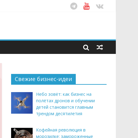
ом десятилетия
этим летом
рендом здорового питания
Свежие бизнес-идеи
Небо зовёт: как бизнес на
полётах дронов и обучении
детей становится главным
трендом десятилетия
Кофейная революция в
морозилке: замороженные