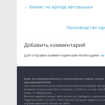
←
Бизнес на аренде автовышки
Производство од
Добавить комментарий
Для отправки комментария вам необходимо
ав
Идеи организации бизнеса, готовые бизнес-планы, советы
предпринимателям.
При полной и/или частичной перепечатке или рерайте матер
активная гиперссылка (без noopener, noreferrer и тому подоб
hobiz.ru обязательна.
Мнение администрации сайта может не совпадать с мнением 
Редакция сайта не несет ответственности за достоверность 
опубликованной в статьях на сайте.