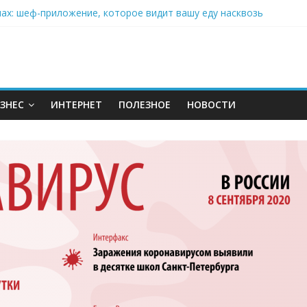
нах: шеф-приложение, которое видит вашу еду насквозь
 на полётах дронов и обучении детей становится главным тренд
орозилке: замороженные сливки меняют утренний ритуал
аставляет миллионы людей не забывать о самом важном креме 
: почему кокосовая вода с пребиотиками становится главным т
ЗНЕС
ИНТЕРНЕТ
ПОЛЕЗНОЕ
НОВОСТИ