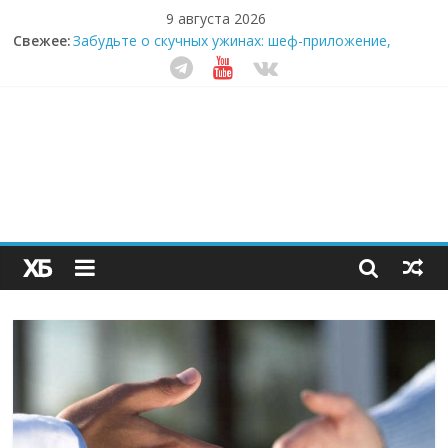
9 августа 2026
Секрет супергидратации: почему кокосовая вода с
Свежее:
пребиотиками становится главным трендом
здорового питания
Забудьте о скучных ужинах: шеф-приложение,
которое видит вашу еду насквозь
Небо зовёт: как бизнес на полётах дронов и
обучении детей становится главным трендом
десятилетия
Кофейная революция в морозилке: замороженные
сливки меняют утренний ритуал
Как простая наклейка заставляет миллионы людей
не забывать о самом важном креме этим летом