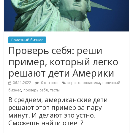
Полезный бизнес
Проверь себя: реши
пример, который легко
решают дети Америки
,
06.11.2022
0 отзывов
игра головоломка
полезный
,
,
бизнес
проверь себя
тесты
В среднем, американские дети
решают этот пример за пару
минут. И делают это устно.
Сможешь найти ответ?