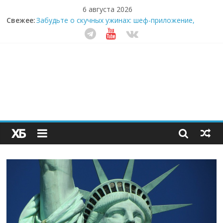
6 августа 2026
Свежее:
Забудьте о скучных ужинах: шеф-приложение,
которое видит вашу еду насквозь
Небо зовёт: как бизнес на полётах дронов и
обучении детей становится главным трендом
десятилетия
Кофейная революция в морозилке: замороженные
сливки меняют утренний ритуал
Как простая наклейка заставляет миллионы людей
не забывать о самом важном креме этим летом
Секрет супергидратации: почему кокосовая вода с
пребиотиками становится главным трендом
здорового питания