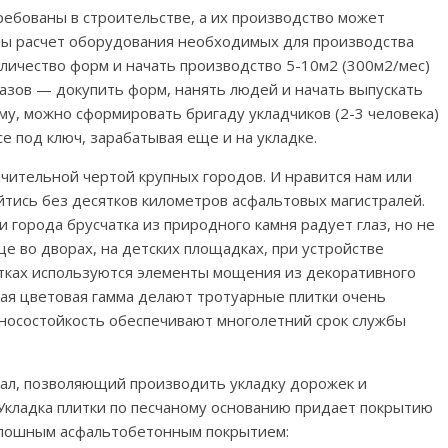
ребованы в строительстве, а их производство может
ны расчет оборудования необходимых для производства
личество форм и начать производство 5-10м2 (300м2/мес)
казов — докупить форм, нанять людей и начать выпускать
му, можно сформировать бригаду укладчиков (2-3 человека)
се под ключ, зарабатывая еще и на укладке.
ичительной чертой крупных городов. И нравится нам или
ойтись без десятков километров асфальтовых магистралей.
 города брусчатка из природного камня радует глаз, но не
е во дворах, на детских площадках, при устройстве
стках используются элементы мощения из декоративного
ая цветовая гамма делают тротуарные плитки очень
зносостойкость обеспечивают многолетний срок службы
ал, позволяющий производить укладку дорожек и
Укладка плитки по песчаному основанию придает покрытию
плошным асфальтобетонным покрытием: