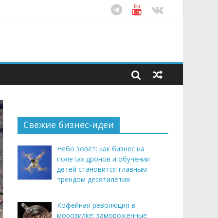
ом десятилетия
этим летом
рендом здорового питания
Свежие бизнес-идеи
Небо зовёт: как бизнес на
полётах дронов и обучении
детей становится главным
трендом десятилетия
Кофейная революция в
морозилке: замороженные