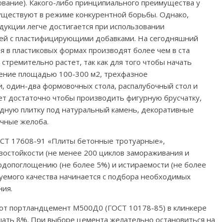
ование). Какого-либо принципиального преимущества у
существуют в режиме конкурентной борьбы. Однако,
дукции легче достигается при использовании
сей с пластифицирующими добавками. На сегодняшний
 в пластиковых формах производят более чем в ста
стремительно растет, так как для того чтобы начать
щение площадью 100-300 м2, трехфазное
, один-два формовочных стола, распалубочный стол и
дет достаточно чтобы производить фигурную брусчатку,
дную плитку под натуральный камень, декоративные
очные желоба.
ГОСТ 17608-91 «Плиты бетонные тротуарные»,
зостойкости (не менее 200 циклов замораживания и
водопоглощению (не более 5%) и истираемости (не более
буемого качества начинается с подбора необходимых
ния.
ют портландцемент М500Д0 (ГОСТ 10178-85) в клинкере
ать 8%. При выборе цемента желательно остановиться на