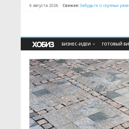
6 августа 2026
Свежее:
Забудьте о скучных ужи
Небо зовёт: как бизнес
Кофейная революция в м
Как простая наклейка з
Секрет супергидратации
БИЗНЕС-ИДЕИ
ГОТОВЫЙ БИ