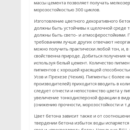
массы цемента позволяет получать мелкозе
морозостойкостью 300 циклов.
Изготовление цветного декоративного бето
должны быть устойчивы к щелочной среде т
должны быть свето- и атмосферостойкими. П
требованиям лучше других отвечают неорга
можно получить практически любой тон, и, 
свойственна природе. Добиться получения ч
используя белый цемент. Количество пигмент
пигментов с хорошей красящей способностью
Усов и Прехезе (Чехия). Пигменты с более 
производителей) приходится вводить в коли
следует отнести и непостоянство цвета у п
увеличение тонкодисперсной фракции в вид
(снижению прочности, морозостойкости и т.д.
Цвет бетона зависит также и от соотношени
твердении бетона избыток воды испаряется 
свет и «просветляют» бетон. Чем выше В/Ц,