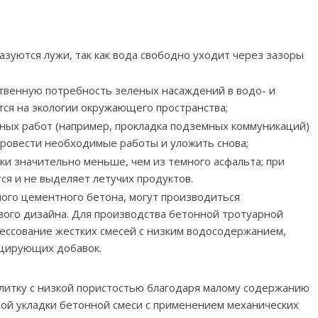
азуются лужи, так как вода свободно уходит через зазоры
твенную потребность зеленых насаждений в водо- и
тся на экологии окружающего пространства;
ных работ (например, прокладка подземных коммуникаций)
провести необходимые работы и уложить снова;
тки значительно меньше, чем из темного асфальта; при
ся и не выделяет летучих продуктов.
ного цементного бетона, могут производиться
ого дизайна. Для производства бетонной тротуарной
рессование жестких смесей с низким водосодержанием,
ицирующих добавок.
литку с низкой пористостью благодаря малому содержанию
ной укладки бетонной смеси с применением механических