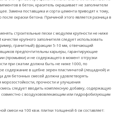
 пигментов в бетон, краситель окрашивает не заполнители
щее. Замена поставщика и сорта цемента приводят к тому,
 после окраски бетона. Причиной этого является разница в
именять строительные пески с модулем крупности не ниже
 качестве крупного заполнителя следует использовать
пример, гранитный) фракции 5-10 мм, отвечающий
тавщиков предпочтительны карьеры, гарантирующие
ии (промывки) и не содержащего в момент отгрузки
сти при сжатии должна быть не ниже 1000, по
ое содержание в щебне зерен пластинчатой (лещадной) и
да для бетонных смесей должна удовлетворять
 морозостойкости, прочности и улучшения
ю смесь следует вводить комплексную добавку, содержащую
) совместно с воздухововлекающим или гидрофобизующим
й смеси на 100 кв.м. плитки толщиной 6 см составляет: