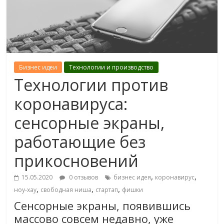
Бизнес идеи
Технологии и производство
Технологии против
коронавируса:
сенсорные экраны,
работающие без
прикосновений
,
,
15.05.2020
0 отзывов
бизнес идея
коронавирус
,
,
,
ноу-хау
свободная ниша
стартап
фишки
Сенсорные экраны, появившись
массово совсем недавно, уже