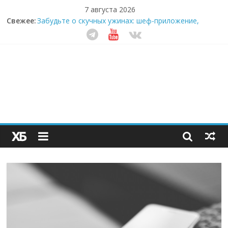
7 августа 2026
Свежее:
Забудьте о скучных ужинах: шеф-приложение,
которое видит вашу еду насквозь
Небо зовёт: как бизнес на полётах дронов и
обучении детей становится главным трендом
десятилетия
Кофейная революция в морозилке: замороженные
сливки меняют утренний ритуал
Как простая наклейка заставляет миллионы людей
не забывать о самом важном креме этим летом
Секрет супергидратации: почему кокосовая вода с
пребиотиками становится главным трендом
здорового питания