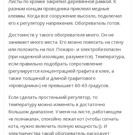
Листы по кромке закрепил деревянной рамкой. К
разным концам проводника приклеил медные
клеммы. Когда все сооружение высохло, подключил
его к регулятору напряжения. Обогреватель готов.
Достоинств у такого обогревателя много. Он не
занимает много места. Его можно повесить на стену
или положить на пол. Пожаро- и электробезопасен
(при надежной изоляции, разумеется). Температура,
если правильно подобрать сопротивление
(регулируется концентрацией графита в клее, а
также толщиной и длиной графитового
«проводника») не превышает 60-65 градусов.
Если сделать простенький регулятор, то
температуру можно изменять в достаточно
большом диапазоне. У меня на листе, работающем
«в полнакала», спокойно лежал кот (чтобы согнать
кота, нужно включить полную мощность:)). И
электричества такой обогреватель расходует