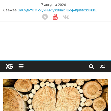
7 августа 2026
Секрет супергидратации: почему кокосовая вода с
Свежее:
пребиотиками становится главным трендом
здорового питания
Забудьте о скучных ужинах: шеф-приложение,
которое видит вашу еду насквозь
Небо зовёт: как бизнес на полётах дронов и
обучении детей становится главным трендом
десятилетия
Кофейная революция в морозилке: замороженные
сливки меняют утренний ритуал
Как простая наклейка заставляет миллионы людей
не забывать о самом важном креме этим летом