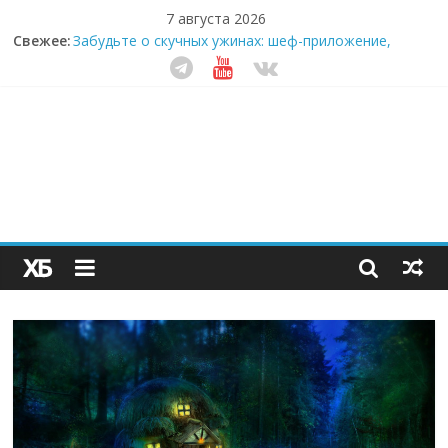
7 августа 2026
Свежее:
Забудьте о скучных ужинах: шеф-приложение,
которое видит вашу еду насквозь
Небо зовёт: как бизнес на полётах дронов и
обучении детей становится главным трендом
десятилетия
Кофейная революция в морозилке: замороженные
сливки меняют утренний ритуал
Как простая наклейка заставляет миллионы людей
не забывать о самом важном креме этим летом
Секрет супергидратации: почему кокосовая вода с
пребиотиками становится главным трендом
здорового питания