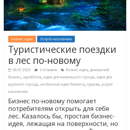
Бизнес идеи
Услуги населению
Туристические поездки
в лес по-новому
,
06.07.2023
0 отзывов
бизнес идея
домашний
,
,
,
бизнес
заработок
идеи для маленького города
идея для
,
,
,
крупного города
необычная идея бизнеса
туризм
услуги
населению
Бизнес по-новому помогает
потребителям открыть для себя
лес. Казалось бы, простая бизнес-
идея, лежащая на поверхности, но