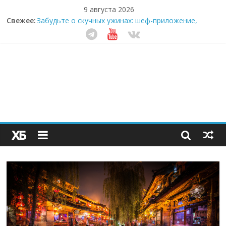
9 августа 2026
Свежее:
Забудьте о скучных ужинах: шеф-приложение,
которое видит вашу еду насквозь
Небо зовёт: как бизнес на полётах дронов и
обучении детей становится главным трендом
десятилетия
Кофейная революция в морозилке: замороженные
сливки меняют утренний ритуал
Как простая наклейка заставляет миллионы людей
не забывать о самом важном креме этим летом
Секрет супергидратации: почему кокосовая вода с
пребиотиками становится главным трендом
здорового питания