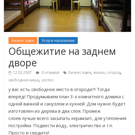
Бизнес идеи
Услуги населению
Общежитие на заднем
дворе
,
,
,
12.03.2007
0 отзывов
бизнес идея
жилье
огород
,
свободная ниша
хостел
у вас есть свободное место в огороде?! Тогда
вперёд! Продумываем план 3-х комнатного домика с
одной ванной и санузлом и кухней. Дом нужно будет
изготовлен из дерева в два слоя. Промеж
слоев лучше всего засыпать керамзит, для утепления
постройки. Подвести воду, электричество и т.п.
Просто и сердито!