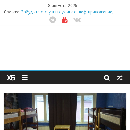
8 августа 2026
Свежее:
Забудьте о скучных ужинах: шеф-приложение,
которое видит вашу еду насквозь
Небо зовёт: как бизнес на полётах дронов и
обучении детей становится главным трендом
десятилетия
Кофейная революция в морозилке: замороженные
сливки меняют утренний ритуал
Как простая наклейка заставляет миллионы людей
не забывать о самом важном креме этим летом
Секрет супергидратации: почему кокосовая вода с
пребиотиками становится главным трендом
здорового питания