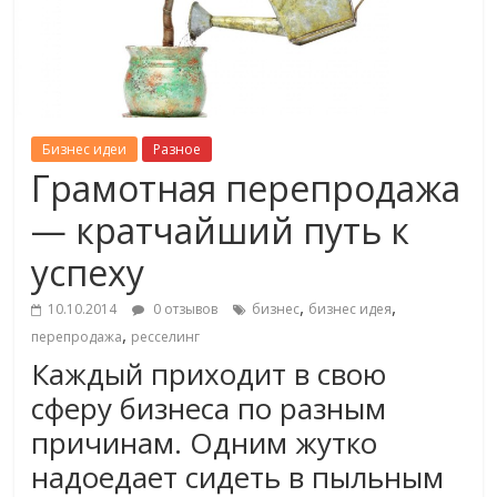
Бизнес идеи
Разное
Грамотная перепродажа
— кратчайший путь к
успеху
,
,
10.10.2014
0 отзывов
бизнес
бизнес идея
,
перепродажа
ресселинг
Каждый приходит в свою
сферу бизнеса по разным
причинам. Одним жутко
надоедает сидеть в пыльным