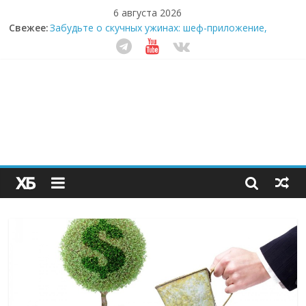
6 августа 2026
Свежее:
Забудьте о скучных ужинах: шеф-приложение,
которое видит вашу еду насквозь
Небо зовёт: как бизнес на полётах дронов и
обучении детей становится главным трендом
десятилетия
Кофейная революция в морозилке: замороженные
сливки меняют утренний ритуал
Как простая наклейка заставляет миллионы людей
не забывать о самом важном креме этим летом
Секрет супергидратации: почему кокосовая вода с
пребиотиками становится главным трендом
здорового питания