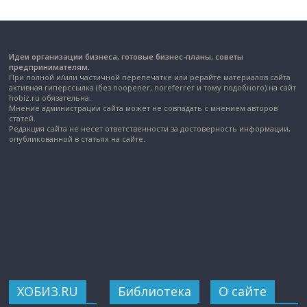
Идеи организации бизнеса, готовые бизнес-планы, советы
предпринимателям.
При полной и/или частичной перепечатке или рерайте материалов сайта
активная гиперссылка (без noopener, noreferrer и тому подобного) на сайт
hobiz.ru обязательна.
Мнение администрации сайта может не совпадать с мнением авторов
статей.
Редакция сайта не несет ответственности за достоверность информации,
опубликованной в статьях на сайте.
ХОБИЗ.RU
Библиотека
О сайте