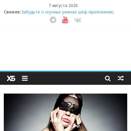
7 августа 2026
Секрет супергидратации: почему кокосовая вода с
Свежее:
пребиотиками становится главным трендом
здорового питания
Забудьте о скучных ужинах: шеф-приложение,
которое видит вашу еду насквозь
Небо зовёт: как бизнес на полётах дронов и
обучении детей становится главным трендом
десятилетия
Кофейная революция в морозилке: замороженные
сливки меняют утренний ритуал
Как простая наклейка заставляет миллионы людей
не забывать о самом важном креме этим летом