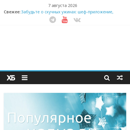
7 августа 2026
Свежее:
Забудьте о скучных ужинах: шеф-приложение,
которое видит вашу еду насквозь
Небо зовёт: как бизнес на полётах дронов и
обучении детей становится главным трендом
десятилетия
Кофейная революция в морозилке: замороженные
сливки меняют утренний ритуал
Как простая наклейка заставляет миллионы людей
не забывать о самом важном креме этим летом
Секрет супергидратации: почему кокосовая вода с
пребиотиками становится главным трендом
здорового питания