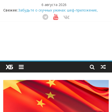
6 августа 2026
Секрет супергидратации: почему кокосовая вода с
Свежее:
пребиотиками становится главным трендом
здорового питания
Забудьте о скучных ужинах: шеф-приложение,
которое видит вашу еду насквозь
Небо зовёт: как бизнес на полётах дронов и
обучении детей становится главным трендом
десятилетия
Кофейная революция в морозилке: замороженные
сливки меняют утренний ритуал
Как простая наклейка заставляет миллионы людей
не забывать о самом важном креме этим летом