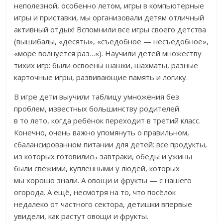
неполезной, особенно летом, игры в компьютерные
игры и приставки, мы организовали детям отличный
активный отдых! Вспомнили все игры своего детства
(вышибалы, «десяты», «съедобное — несъедобное»,
«море волнуется раз…«). Научили детей множеству
тихих игр: были освоены шашки, шахматы, разные
карточные игры, развивающие память и логику.
В игре дети выучили таблицу умножения без
проблем, известных большинству родителей
в то лето, когда ребёнок переходит в третий класс.
Конечно, очень важно упомянуть о правильном,
сбалансированном питании для детей: все продукты,
из которых готовились завтраки, обеды и ужины
были свежими, купленными у людей, которых
мы хорошо знали. А овощи и фрукты — с нашего
огорода. А ещё, несмотря на то, что посёлок
недалеко от частного сектора, детишки впервые
увидели, как растут овощи и фрукты.