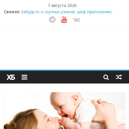
7 августа 2026
Свежее:
Забудьте о скучных ужинах: шеф-приложение,
которое видит вашу еду насквозь
Небо зовёт: как бизнес на полётах дронов и
обучении детей становится главным трендом
десятилетия
Кофейная революция в морозилке: замороженные
сливки меняют утренний ритуал
Как простая наклейка заставляет миллионы людей
не забывать о самом важном креме этим летом
Секрет супергидратации: почему кокосовая вода с
пребиотиками становится главным трендом
здорового питания