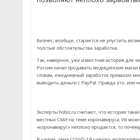
Бизнес, вообще, старается не упустить возм
толстые обстоятельства заработка.
Так, наверное, уже известная история для ч
России начал продавать медицинские маски 
словам, ежедневный заработок превысил мн
выводить деньги с PayPal. Правда это, или н
Эксперты hobiz.ru считают, что история так
местных СМИ на теме коронавируса. Их можно
«коронавирус» неплохо продается, то почем
В целом, тема COVID-19 широко эксплуатир