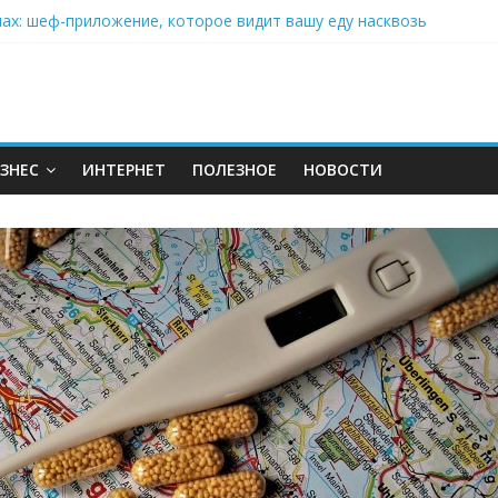
нах: шеф-приложение, которое видит вашу еду насквозь
 на полётах дронов и обучении детей становится главным тренд
орозилке: замороженные сливки меняют утренний ритуал
аставляет миллионы людей не забывать о самом важном креме 
: почему кокосовая вода с пребиотиками становится главным т
ЗНЕС
ИНТЕРНЕТ
ПОЛЕЗНОЕ
НОВОСТИ