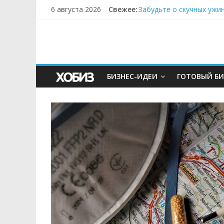
6 августа 2026
Свежее:
Забудьте о скучных ужи
Небо зовёт: как бизнес
Кофейная революция в м
Как простая наклейка з
Секрет супергидратации
БИЗНЕС-ИДЕИ
ГОТОВЫЙ БИ