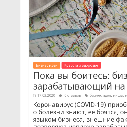
Бизнес идеи
Красота и здоровье
Пока вы боитесь: би
зарабатывающий на
,
,
17.03.2020
0 отзывов
бизнес идея
ниша
н
Коронавирус (COVID-19) приоб
о болезни знают, её боятся, 
языком бизнеса, внешние фак
позволяют неплохо зарабатыв