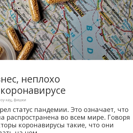
знес, неплохо
 коронавирусе
,
оу-хау
фишки
рел статус пандемии. Это означает, что
она распространена во всем мире. Говоря
торы коронавирусы такие, что они
ать на нем.