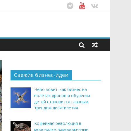
ом десятилетия
этим летом
рендом здорового питания
Свежие бизнес-идеи
Небо зовёт: как бизнес на
полётах дронов и обучении
детей становится главным
трендом десятилетия
Кофейная революция в
морозилке: замороженные