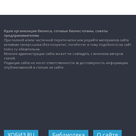
Идеи организации бизнеса, готовые бизнес-планы, советы
предпринимателям.
При полной и/или частичной перепечатке или рерайте материалов сайта
активная гиперссылка (без noopener, noreferrer и тому подобного) на сайт
hobiz.ru обязательна.
Мнение администрации сайта может не совпадать с мнением авторов
статей.
Редакция сайта не несет ответственности за достоверность информации,
опубликованной в статьях на сайте.
ХОБИЗ.RU
Библиотека
О сайте