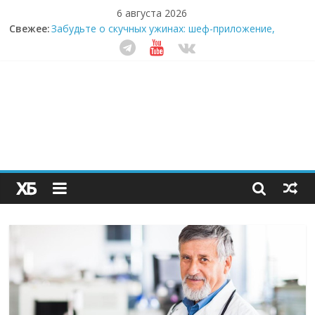
6 августа 2026
Свежее:
Забудьте о скучных ужинах: шеф-приложение,
которое видит вашу еду насквозь
Небо зовёт: как бизнес на полётах дронов и
обучении детей становится главным трендом
десятилетия
Кофейная революция в морозилке: замороженные
сливки меняют утренний ритуал
Как простая наклейка заставляет миллионы людей
не забывать о самом важном креме этим летом
Секрет супергидратации: почему кокосовая вода с
пребиотиками становится главным трендом
здорового питания