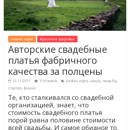
Бизнес идеи
Красота и здоровье
Авторские свадебные
платья фабричного
качества за полцены
,
,
,
21.11.2017
0 отзывов
бизнес идея
ниша
свадьба
,
стартап
фишки
Те, кто сталкивался со свадебной
организацией, знает, что
стоимость свадебного платья
порой равна половине стоимости
всей свадьбы. И самое обидное то,