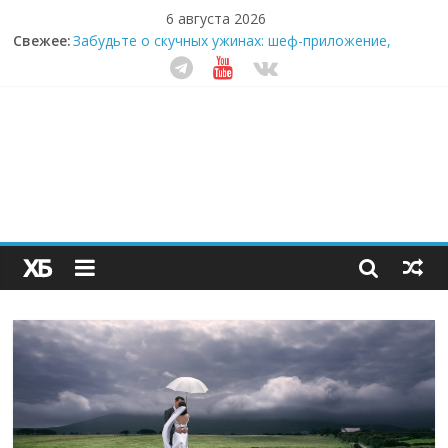
6 августа 2026
Секрет супергидратации: почему кокосовая вода с
Свежее:
пребиотиками становится главным трендом
здорового питания
Забудьте о скучных ужинах: шеф-приложение,
которое видит вашу еду насквозь
Небо зовёт: как бизнес на полётах дронов и
обучении детей становится главным трендом
десятилетия
Кофейная революция в морозилке: замороженные
сливки меняют утренний ритуал
Как простая наклейка заставляет миллионы людей
не забывать о самом важном креме этим летом