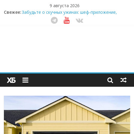
9 августа 2026
Свежее:
Забудьте о скучных ужинах: шеф-приложение,
которое видит вашу еду насквозь
Небо зовёт: как бизнес на полётах дронов и
обучении детей становится главным трендом
десятилетия
Кофейная революция в морозилке: замороженные
сливки меняют утренний ритуал
Как простая наклейка заставляет миллионы людей
не забывать о самом важном креме этим летом
Секрет супергидратации: почему кокосовая вода с
пребиотиками становится главным трендом
здорового питания