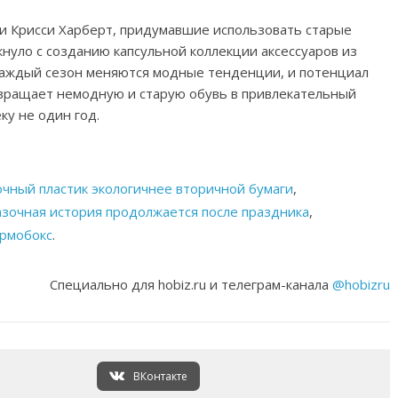
с и Крисси Харберт, придумавшие использовать старые
олкнуло с созданию капсульной коллекции аксессуаров из
каждый сезон меняются модные тенденции, и потенциал
ревращает немодную и старую обувь в привлекательный
ку не один год.
рочный пластик экологичнее вторичной бумаги
,
азочная история продолжается после праздника
,
ермобокс
.
Специально для hobiz.ru и телеграм-канала
@hobizru
ВКонтакте