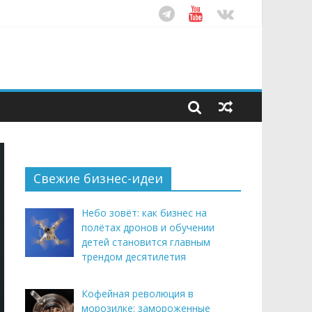
ом десятилетия
этим летом
рендом здорового питания
Свежие бизнес-идеи
Небо зовёт: как бизнес на
полётах дронов и обучении
детей становится главным
трендом десятилетия
Кофейная революция в
морозилке: замороженные