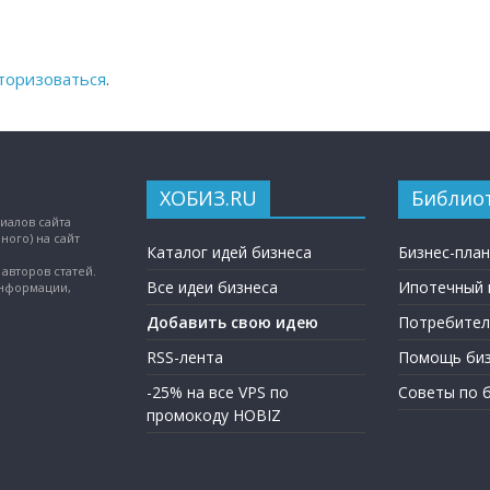
торизоваться
.
ХОБИЗ.RU
Библио
иалов сайта
ного) на сайт
Каталог идей бизнеса
Бизнес-пла
авторов статей.
Все идеи бизнеса
Ипотечный 
информации,
Добавить свою идею
Потребител
RSS-лента
Помощь биз
-25% на все VPS по
Советы по 
промокоду HOBIZ