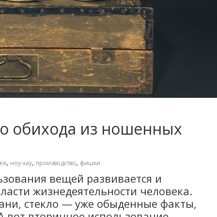
о обихода из ношенных
,
,
,
ея
ноу-хау
производство
фишки
ьзования вещей развивается и
ласти жизнедеятельности человека.
кани, стекло — уже обыденные факты,
А вот вторичное использование