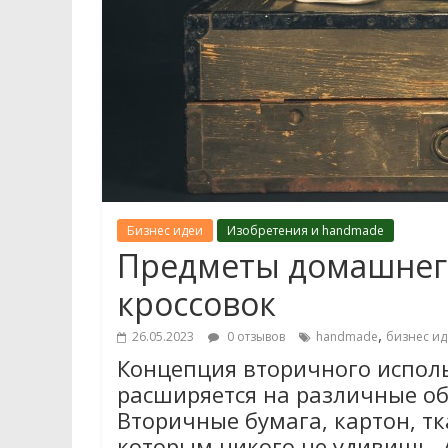
Бизнес идеи
Изобретения и handmade
Предметы домашнег
кроссовок
,
26.05.2023
0 отзывов
handmade
бизнес ид
Концепция вторичного испол
расширяется на различные об
Вторичные бумага, картон, т
которым никого не удивишь. 