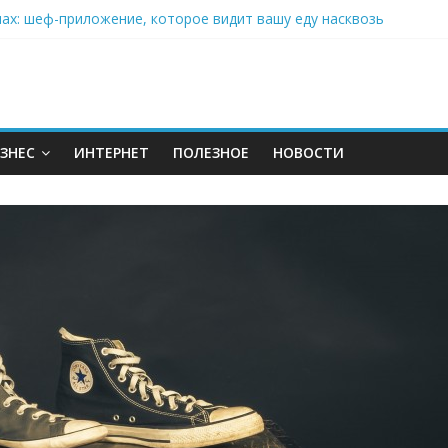
нах: шеф-приложение, которое видит вашу еду насквозь
 на полётах дронов и обучении детей становится главным тренд
орозилке: замороженные сливки меняют утренний ритуал
аставляет миллионы людей не забывать о самом важном креме 
: почему кокосовая вода с пребиотиками становится главным т
ЗНЕС
ИНТЕРНЕТ
ПОЛЕЗНОЕ
НОВОСТИ