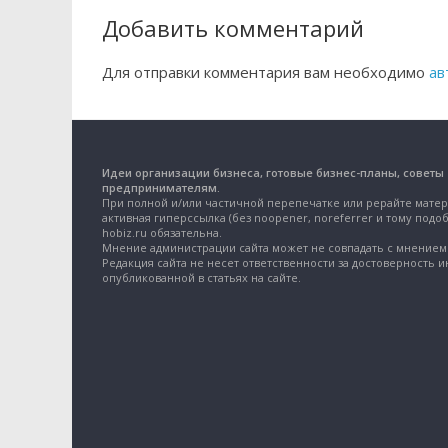
Добавить комментарий
Для отправки комментария вам необходимо
ав
Идеи организации бизнеса, готовые бизнес-планы, советы
предпринимателям.
При полной и/или частичной перепечатке или рерайте матер
активная гиперссылка (без noopener, noreferrer и тому подоб
hobiz.ru обязательна.
Мнение администрации сайта может не совпадать с мнением 
Редакция сайта не несет ответственности за достоверность 
опубликованной в статьях на сайте.