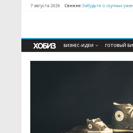
7 августа 2026
Свежее:
Забудьте о скучных ужи
Небо зовёт: как бизнес
Кофейная революция в м
Как простая наклейка з
Секрет супергидратации
БИЗНЕС-ИДЕИ
ГОТОВЫЙ БИ