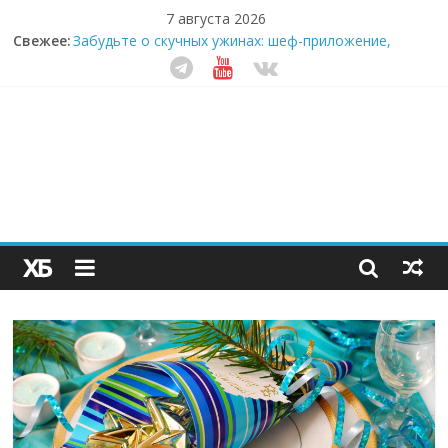
7 августа 2026
Свежее:
Забудьте о скучных ужинах: шеф-приложение,
которое видит вашу еду насквозь
Небо зовёт: как бизнес на полётах дронов и
обучении детей становится главным трендом
десятилетия
Кофейная революция в морозилке: замороженные
сливки меняют утренний ритуал
Как простая наклейка заставляет миллионы людей
не забывать о самом важном креме этим летом
Секрет супергидратации: почему кокосовая вода с
пребиотиками становится главным трендом
здорового питания