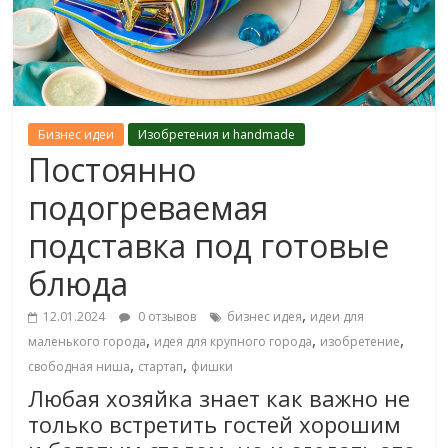
Бизнес идеи
Изобретения и handmade
Постоянно
подогреваемая
подставка под готовые
блюда
,
12.01.2024
0 отзывов
бизнес идея
идеи для
,
,
,
маленького города
идея для крупного города
изобретение
,
,
свободная ниша
стартап
фишки
Любая хозяйка знает как важно не
только встретить гостей хорошим