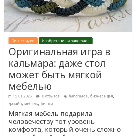
Бизнес идеи
Изобретения и handmade
Оригинальная игра в
кальмара: даже стол
может быть мягкой
мебелью
,
,
15.01.2025
0 отзывов
handmade
бизнес идея
,
,
дизайн
мебель
фишки
Мягкая мебель подарила
человечеству тот уровень
комфорта, который очень сложно