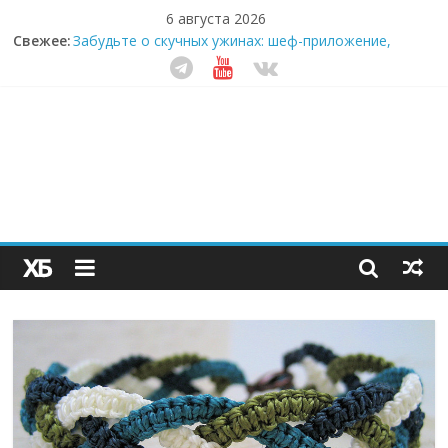
6 августа 2026
Свежее:
Забудьте о скучных ужинах: шеф-приложение,
которое видит вашу еду насквозь
Небо зовёт: как бизнес на полётах дронов и
обучении детей становится главным трендом
десятилетия
Кофейная революция в морозилке: замороженные
сливки меняют утренний ритуал
Как простая наклейка заставляет миллионы людей
не забывать о самом важном креме этим летом
Секрет супергидратации: почему кокосовая вода с
пребиотиками становится главным трендом
здорового питания