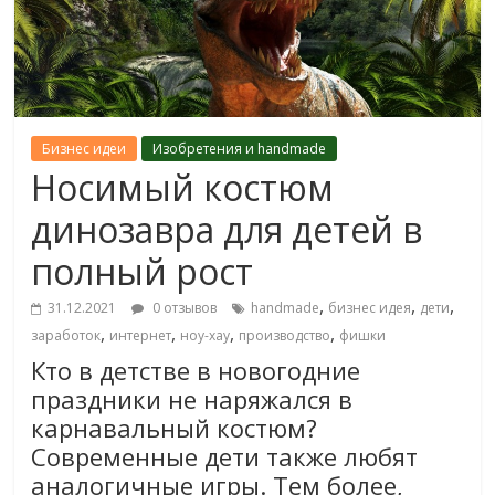
Бизнес идеи
Изобретения и handmade
Носимый костюм
динозавра для детей в
полный рост
,
,
,
31.12.2021
0 отзывов
handmade
бизнес идея
дети
,
,
,
,
заработок
интернет
ноу-хау
производство
фишки
Кто в детстве в новогодние
праздники не наряжался в
карнавальный костюм?
Современные дети также любят
аналогичные игры. Тем более,