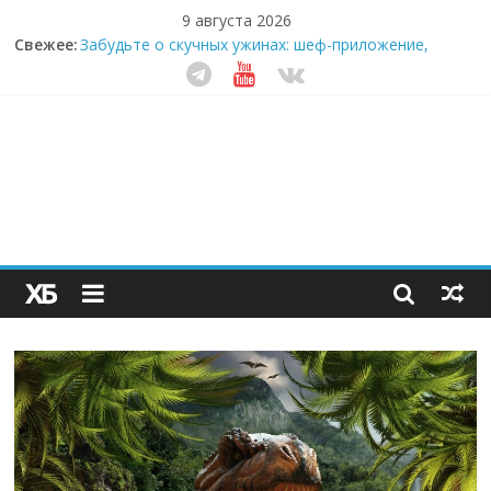
9 августа 2026
Свежее:
Забудьте о скучных ужинах: шеф-приложение,
которое видит вашу еду насквозь
Небо зовёт: как бизнес на полётах дронов и
обучении детей становится главным трендом
десятилетия
Кофейная революция в морозилке: замороженные
сливки меняют утренний ритуал
Как простая наклейка заставляет миллионы людей
не забывать о самом важном креме этим летом
Секрет супергидратации: почему кокосовая вода с
пребиотиками становится главным трендом
здорового питания