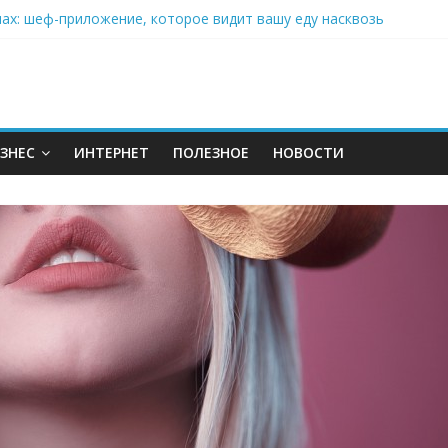
нах: шеф-приложение, которое видит вашу еду насквозь
 на полётах дронов и обучении детей становится главным тренд
орозилке: замороженные сливки меняют утренний ритуал
аставляет миллионы людей не забывать о самом важном креме 
: почему кокосовая вода с пребиотиками становится главным т
ЗНЕС
ИНТЕРНЕТ
ПОЛЕЗНОЕ
НОВОСТИ