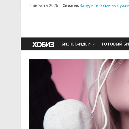
6 августа 2026
Свежее:
Забудьте о скучных ужи
Небо зовёт: как бизнес
Кофейная революция в м
Как простая наклейка з
Секрет супергидратации
БИЗНЕС-ИДЕИ
ГОТОВЫЙ БИ