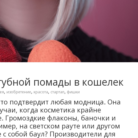
 губной помады в кошелек
,
,
,
,
ея
изобретение
красота
стартап
фишки
Это подтвердит любая модница. Она
учаи, когда косметика крайне
е. Громоздкие флаконы, баночки и
мер, на светском рауте или другом
 с собой баул? Производители для