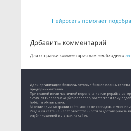
Нейросеть помогает подобра
Добавить комментарий
Для отправки комментария вам необходимо
ав
Идеи организации бизнеса, готовые бизнес-планы, советы
предпринимателям.
При полной и/или частичной перепечатке или рерайте матер
активная гиперссылка (без noopener, noreferrer и тому подоб
hobiz.ru обязательна.
Мнение администрации сайта может не совпадать с мнением 
Редакция сайта не несет ответственности за достоверность 
опубликованной в статьях на сайте.