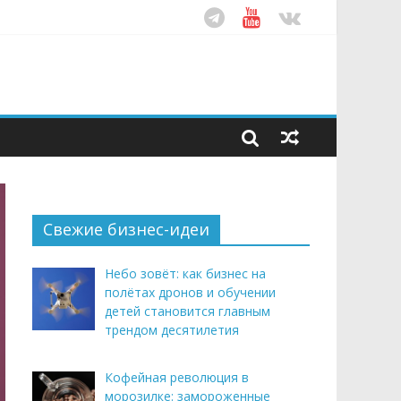
ом десятилетия
этим летом
рендом здорового питания
Свежие бизнес-идеи
Небо зовёт: как бизнес на
полётах дронов и обучении
детей становится главным
трендом десятилетия
Кофейная революция в
морозилке: замороженные