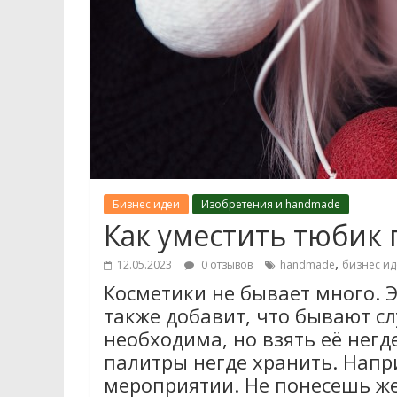
Бизнес идеи
Изобретения и handmade
Как уместить тюбик
,
12.05.2023
0 отзывов
handmade
бизнес ид
Косметики не бывает много. 
также добавит, что бывают сл
необходима, но взять её негд
палитры негде хранить. Напри
мероприятии. Не понесешь же