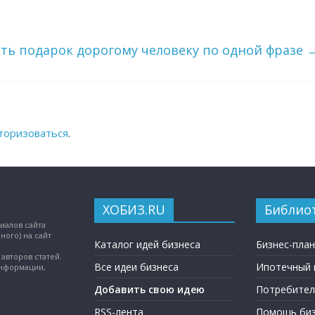
ть подарок дорогому человеку по одной фразе
торизоваться
.
ХОБИЗ.RU
Библио
иалов сайта
ного) на сайт
Каталог идей бизнеса
Бизнес-пла
авторов статей.
Все идеи бизнеса
Ипотечный 
информации,
Добавить свою идею
Потребител
RSS-лента
Помощь биз