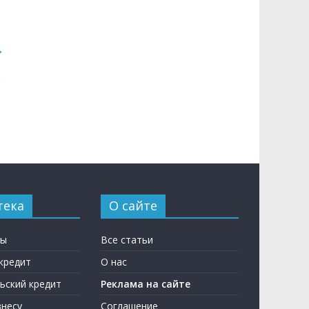
→
тека
О сайте
ны
Все статьи
кредит
О нас
ьский кредит
Реклама на сайте
несу
Соглашение