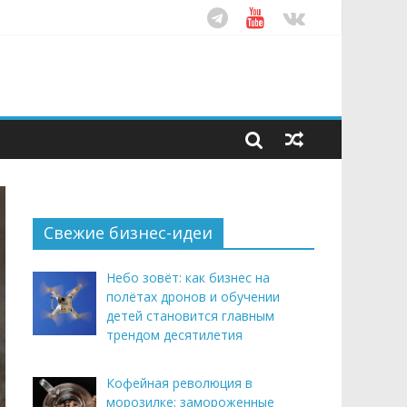
рендом здорового питания
ом десятилетия
этим летом
Свежие бизнес-идеи
Небо зовёт: как бизнес на
полётах дронов и обучении
детей становится главным
трендом десятилетия
Кофейная революция в
морозилке: замороженные