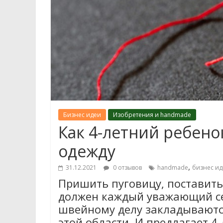
Бизнес идеи
Изобретения и handmade
Как 4-летний ребено
одежду
,
31.12.2021
0 отзывов
handmade
бизнес ид
Пришить пуговицу, поставит
должен каждый уважающий се
швейному делу закладываются
этой области. И предлагает 