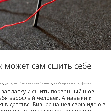
к может сам сшить себе
,
,
,
,
ея
дети
необычная идея бизнеса
свободная ниша
фишки
ь заплатку и сшить порванный шов
бя взрослый человек. А навыки к
 в детстве. Бизнес нашел свою идею в
4-летним детям самостоятельно шить