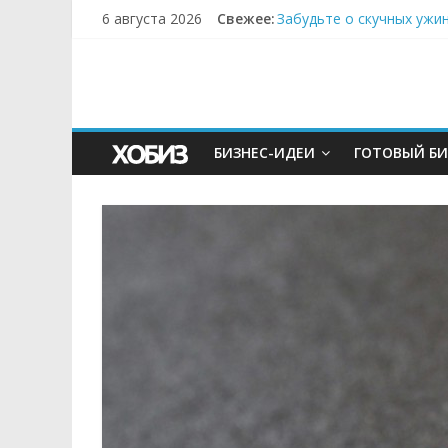
Секрет супергидратации
6 августа 2026
Свежее:
Забудьте о скучных ужи
Небо зовёт: как бизнес
Кофейная революция в м
Как простая наклейка з
БИЗНЕС-ИДЕИ
ГОТОВЫЙ БИ