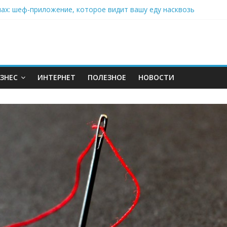
: почему кокосовая вода с пребиотиками становится главным т
нах: шеф-приложение, которое видит вашу еду насквозь
 на полётах дронов и обучении детей становится главным тренд
орозилке: замороженные сливки меняют утренний ритуал
аставляет миллионы людей не забывать о самом важном креме 
ЗНЕС
ИНТЕРНЕТ
ПОЛЕЗНОЕ
НОВОСТИ