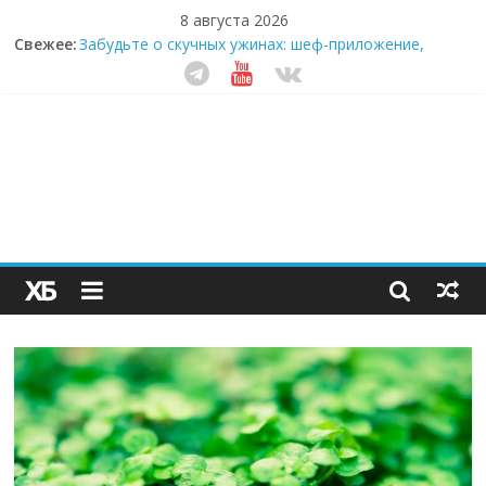
8 августа 2026
Свежее:
Забудьте о скучных ужинах: шеф-приложение,
которое видит вашу еду насквозь
Небо зовёт: как бизнес на полётах дронов и
обучении детей становится главным трендом
десятилетия
Кофейная революция в морозилке: замороженные
сливки меняют утренний ритуал
Как простая наклейка заставляет миллионы людей
не забывать о самом важном креме этим летом
Секрет супергидратации: почему кокосовая вода с
пребиотиками становится главным трендом
здорового питания