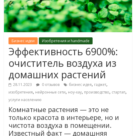
Бизнес идеи
Изобретения и handmade
Эффективность 6900%:
очиститель воздуха из
домашних растений
,
,
28.11.2023
0 отзывов
бизнес идея
гаджет
,
,
,
,
,
изобретения
нейронные сети
ноу-хау
производство
стартап
услуги населению
Комнатные растения — это не
только красота в интерьере, но и
чистота воздуха в помещении.
Известный факт — домашняя