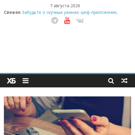
7 августа 2026
Свежее:
Забудьте о скучных ужинах: шеф-приложение,
которое видит вашу еду насквозь
Небо зовёт: как бизнес на полётах дронов и
обучении детей становится главным трендом
десятилетия
Кофейная революция в морозилке: замороженные
сливки меняют утренний ритуал
Как простая наклейка заставляет миллионы людей
не забывать о самом важном креме этим летом
Секрет супергидратации: почему кокосовая вода с
пребиотиками становится главным трендом
здорового питания