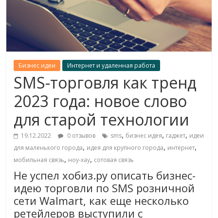
Бизнес идеи
Интернет и удаленная работа
SMS-торговля как тренд
2023 года: новое слово
для старой технологии
,
,
,
19.12.2022
0 отзывов
sms
бизнес идея
гаджет
идеи
,
,
,
для маленького города
идея для крупного города
интернет
,
,
мобильная связь
ноу-хау
сотовая связь
Не успел хобиз.ру описать бизнес-
идею торговли по SMS розничной
сети Walmart, как еще несколько
ретейлеров выступили с