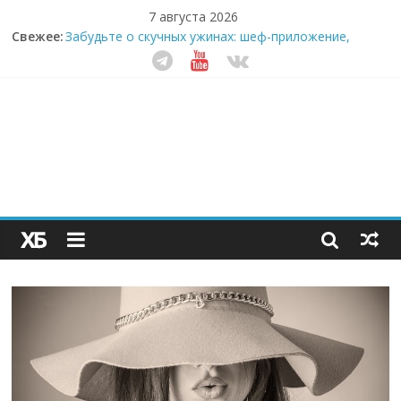
7 августа 2026
Свежее:
Забудьте о скучных ужинах: шеф-приложение,
которое видит вашу еду насквозь
Небо зовёт: как бизнес на полётах дронов и
обучении детей становится главным трендом
десятилетия
Кофейная революция в морозилке: замороженные
сливки меняют утренний ритуал
Как простая наклейка заставляет миллионы людей
не забывать о самом важном креме этим летом
Секрет супергидратации: почему кокосовая вода с
пребиотиками становится главным трендом
здорового питания