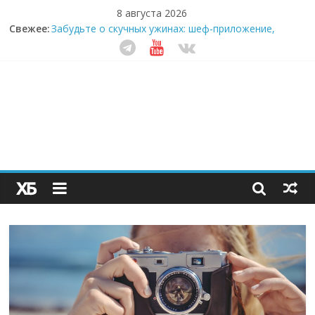
8 августа 2026
Свежее:
Забудьте о скучных ужинах: шеф-приложение,
которое видит вашу еду насквозь
Небо зовёт: как бизнес на полётах дронов и
обучении детей становится главным трендом
десятилетия
Кофейная революция в морозилке: замороженные
сливки меняют утренний ритуал
Как простая наклейка заставляет миллионы людей
не забывать о самом важном креме этим летом
Секрет супергидратации: почему кокосовая вода с
пребиотиками становится главным трендом
здорового питания