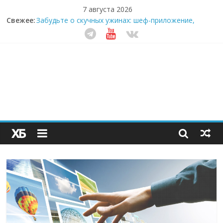
7 августа 2026
Свежее:
Забудьте о скучных ужинах: шеф-приложение,
которое видит вашу еду насквозь
Небо зовёт: как бизнес на полётах дронов и
обучении детей становится главным трендом
десятилетия
Кофейная революция в морозилке: замороженные
сливки меняют утренний ритуал
Как простая наклейка заставляет миллионы людей
не забывать о самом важном креме этим летом
Секрет супергидратации: почему кокосовая вода с
пребиотиками становится главным трендом
здорового питания