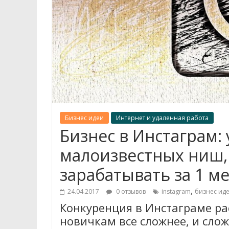
Бизнес идеи
Интернет и удаленная работа
Бизнес в Инстаграм:
малоизвестных ниш,
зарабатывать за 1 м
,
24.04.2017
0 отзывов
instagram
бизнес ид
Конкуренция в Инстаграме ра
новичкам все сложнее, и сло