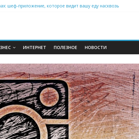
нах: шеф-приложение, которое видит вашу еду насквозь
 на полётах дронов и обучении детей становится главным тренд
орозилке: замороженные сливки меняют утренний ритуал
аставляет миллионы людей не забывать о самом важном креме 
: почему кокосовая вода с пребиотиками становится главным т
ЗНЕС
ИНТЕРНЕТ
ПОЛЕЗНОЕ
НОВОСТИ