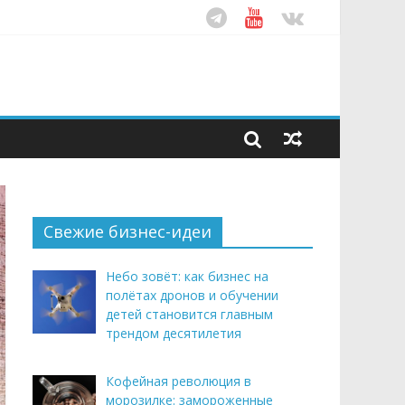
ом десятилетия
этим летом
рендом здорового питания
Свежие бизнес-идеи
Небо зовёт: как бизнес на
полётах дронов и обучении
детей становится главным
трендом десятилетия
Кофейная революция в
морозилке: замороженные