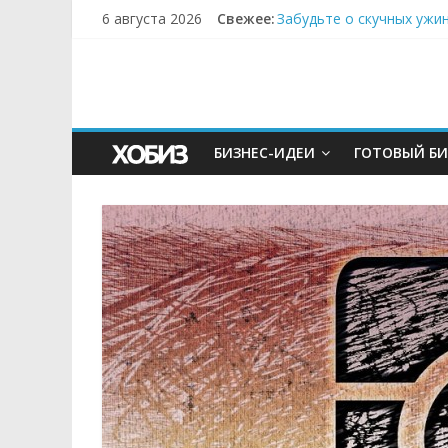
6 августа 2026
Свежее:
Забудьте о скучных ужи
Небо зовёт: как бизнес
Кофейная революция в м
Как простая наклейка з
Секрет супергидратации
БИЗНЕС-ИДЕИ
ГОТОВЫЙ БИ