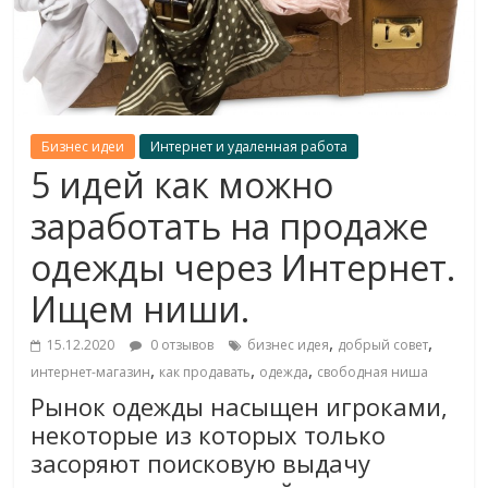
Бизнес идеи
Интернет и удаленная работа
5 идей как можно
заработать на продаже
одежды через Интернет.
Ищем ниши.
,
,
15.12.2020
0 отзывов
бизнес идея
добрый совет
,
,
,
интернет-магазин
как продавать
одежда
свободная ниша
Рынок одежды насыщен игроками,
некоторые из которых только
засоряют поисковую выдачу