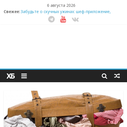
6 августа 2026
Свежее:
Забудьте о скучных ужинах: шеф-приложение,
которое видит вашу еду насквозь
Небо зовёт: как бизнес на полётах дронов и
обучении детей становится главным трендом
десятилетия
Кофейная революция в морозилке: замороженные
сливки меняют утренний ритуал
Как простая наклейка заставляет миллионы людей
не забывать о самом важном креме этим летом
Секрет супергидратации: почему кокосовая вода с
пребиотиками становится главным трендом
здорового питания