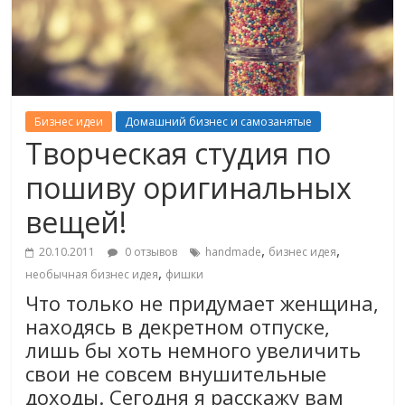
Бизнес идеи
Домашний бизнес и самозанятые
Творческая студия по
пошиву оригинальных
вещей!
,
,
20.10.2011
0 отзывов
handmade
бизнес идея
,
необычная бизнес идея
фишки
Что только не придумает женщина,
находясь в декретном отпуске,
лишь бы хоть немного увеличить
свои не совсем внушительные
доходы. Сегодня я расскажу вам