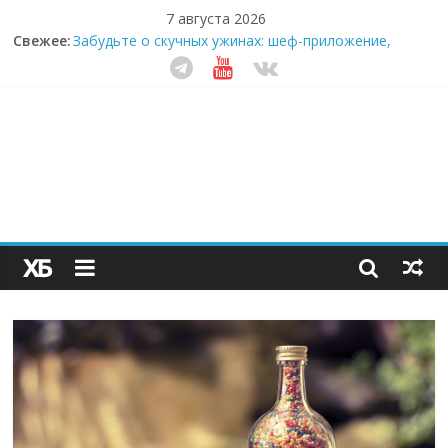
7 августа 2026
Секрет супергидратации: почему кокосовая вода с
Свежее:
пребиотиками становится главным трендом
здорового питания
Забудьте о скучных ужинах: шеф-приложение,
которое видит вашу еду насквозь
Небо зовёт: как бизнес на полётах дронов и
обучении детей становится главным трендом
десятилетия
Кофейная революция в морозилке: замороженные
сливки меняют утренний ритуал
Как простая наклейка заставляет миллионы людей
не забывать о самом важном креме этим летом