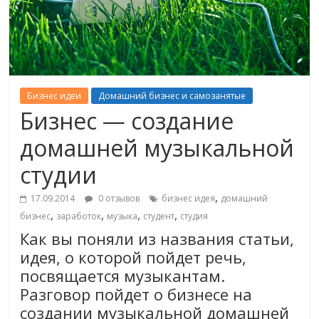
Бизнес идеи
Домашний бизнес и самозанятые
Бизнес — создание
домашней музыкальной
студии
,
17.09.2014
0 отзывов
бизнес идея
домашний
,
,
,
,
бизнес
заработок
музыка
студент
студия
Как вы поняли из названия статьи,
идея, о которой пойдет речь,
посвящается музыкантам.
Разговор пойдет о бизнесе на
создании музыкальной домашней