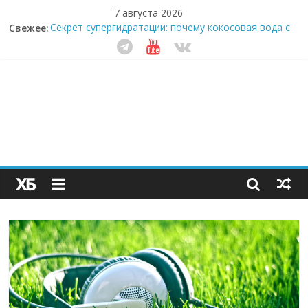
7 августа 2026
Свежее:
Секрет супергидратации: почему кокосовая вода с
пребиотиками становится главным трендом
здорового питания
Забудьте о скучных ужинах: шеф-приложение,
которое видит вашу еду насквозь
Небо зовёт: как бизнес на полётах дронов и
обучении детей становится главным трендом
десятилетия
Кофейная революция в морозилке: замороженные
сливки меняют утренний ритуал
Как простая наклейка заставляет миллионы людей
не забывать о самом важном креме этим летом