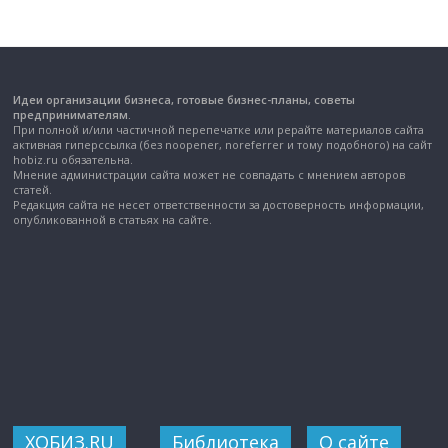
Идеи организации бизнеса, готовые бизнес-планы, советы
предпринимателям.
При полной и/или частичной перепечатке или рерайте материалов сайта
активная гиперссылка (без noopener, noreferrer и тому подобного) на сайт
hobiz.ru обязательна.
Мнение администрации сайта может не совпадать с мнением авторов
статей.
Редакция сайта не несет ответственности за достоверность информации,
опубликованной в статьях на сайте.
ХОБИЗ.RU
Библиотека
О сайте