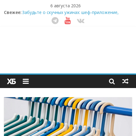
6 августа 2026
Свежее:
Забудьте о скучных ужинах: шеф-приложение,
которое видит вашу еду насквозь
Небо зовёт: как бизнес на полётах дронов и
обучении детей становится главным трендом
десятилетия
Кофейная революция в морозилке: замороженные
сливки меняют утренний ритуал
Как простая наклейка заставляет миллионы людей
не забывать о самом важном креме этим летом
Секрет супергидратации: почему кокосовая вода с
пребиотиками становится главным трендом
здорового питания