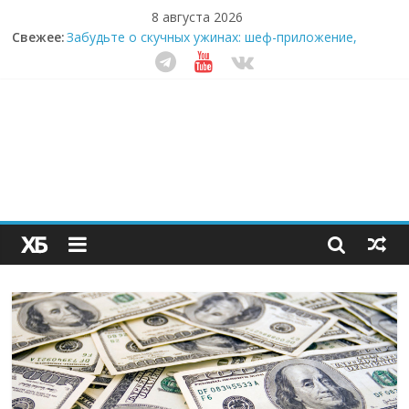
8 августа 2026
Свежее:
Забудьте о скучных ужинах: шеф-приложение,
которое видит вашу еду насквозь
Небо зовёт: как бизнес на полётах дронов и
обучении детей становится главным трендом
десятилетия
Кофейная революция в морозилке: замороженные
сливки меняют утренний ритуал
Как простая наклейка заставляет миллионы людей
не забывать о самом важном креме этим летом
Секрет супергидратации: почему кокосовая вода с
пребиотиками становится главным трендом
здорового питания