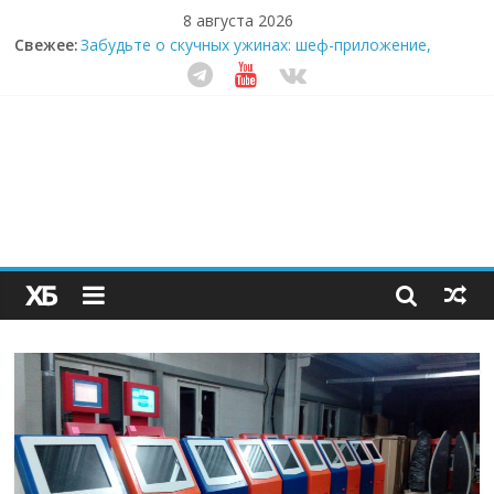
8 августа 2026
Свежее:
Забудьте о скучных ужинах: шеф-приложение,
которое видит вашу еду насквозь
Небо зовёт: как бизнес на полётах дронов и
обучении детей становится главным трендом
десятилетия
Кофейная революция в морозилке: замороженные
сливки меняют утренний ритуал
Как простая наклейка заставляет миллионы людей
не забывать о самом важном креме этим летом
Секрет супергидратации: почему кокосовая вода с
пребиотиками становится главным трендом
здорового питания