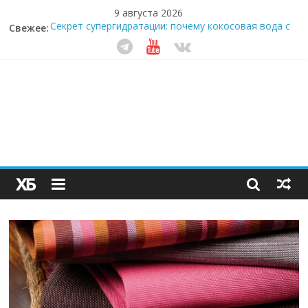
9 августа 2026
Свежее:
Секрет супергидратации: почему кокосовая вода с
пребиотиками становится главным трендом
здорового питания
Забудьте о скучных ужинах: шеф-приложение,
которое видит вашу еду насквозь
Небо зовёт: как бизнес на полётах дронов и
обучении детей становится главным трендом
десятилетия
Кофейная революция в морозилке: замороженные
сливки меняют утренний ритуал
Как простая наклейка заставляет миллионы людей
не забывать о самом важном креме этим летом