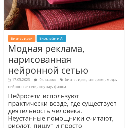
Бизнес идеи
Блокчейн и AI
Модная реклама,
нарисованная
нейронной сетью
,
,
,
17.05.2023
0 отзывов
бизнес идея
интернет
мода
,
,
нейронные сети
ноу-хау
фишки
Нейросети используют
практически везде, где существует
деятельность человека.
Неустанные помощники считают,
рисуют, пишут и просто