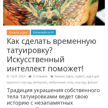
Бизнес идеи
Блокчейн и AI
Как сделать временную
татуировку?
Искусственный
интеллект поможет!
,
,
18.01.2024
0 отзывов
бизнес идея
гаджет
идея для
,
,
,
,
крупного города
интернет
нейронные сети
ноу-хау
фишки
Традиция украшения собственного
тела татуировками ведет свою
историю с незапамятных