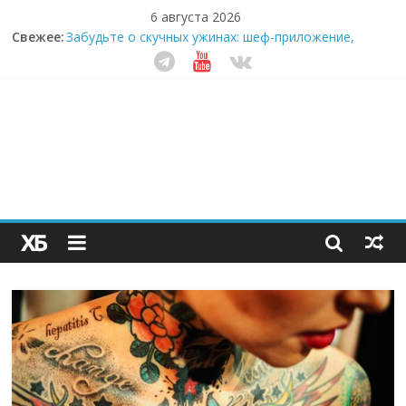
6 августа 2026
Секрет супергидратации: почему кокосовая вода с
Свежее:
пребиотиками становится главным трендом
здорового питания
Забудьте о скучных ужинах: шеф-приложение,
которое видит вашу еду насквозь
Небо зовёт: как бизнес на полётах дронов и
обучении детей становится главным трендом
десятилетия
Кофейная революция в морозилке: замороженные
сливки меняют утренний ритуал
Как простая наклейка заставляет миллионы людей
не забывать о самом важном креме этим летом