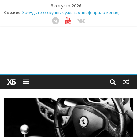
8 августа 2026
Свежее:
Забудьте о скучных ужинах: шеф-приложение,
которое видит вашу еду насквозь
Небо зовёт: как бизнес на полётах дронов и
обучении детей становится главным трендом
десятилетия
Кофейная революция в морозилке: замороженные
сливки меняют утренний ритуал
Как простая наклейка заставляет миллионы людей
не забывать о самом важном креме этим летом
Секрет супергидратации: почему кокосовая вода с
пребиотиками становится главным трендом
здорового питания