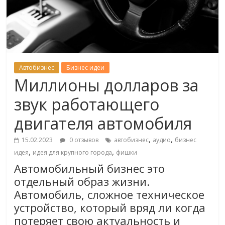
Автобизнес
Бизнес идеи
Миллионы долларов за
звук работающего
двигателя автомобиля
,
,
15.02.2023
0 отзывов
автобизнес
аудио
бизнес
,
,
идея
идея для крупного города
фишки
Автомобильный бизнес это
отдельный образ жизни.
Автомобиль, сложное техническое
устройство, который вряд ли когда
потеряет свою актуальность и