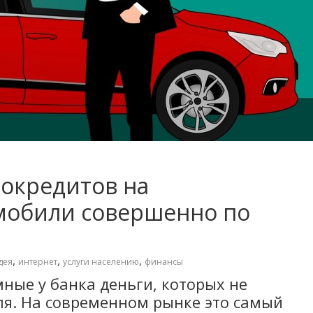
окредитов на
мобили совершенно по
,
,
,
дея
интернет
услуги населению
финансы
мные у банка деньги, которых не
ля. На современном рынке это самый