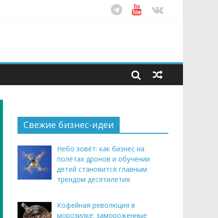
ом десятилетия
этим летом
рендом здорового питания
Свежие бизнес-идеи
Небо зовёт: как бизнес на
полётах дронов и обучении
детей становится главным
трендом десятилетия
Кофейная революция в
морозилке: замороженные