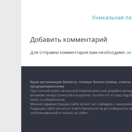
Уникальная п
Добавить комментарий
Для отправки комментария вам необходимо
ав
Идеи организации бизнеса, готовые бизнес-планы, советы
предпринимателям.
При полной и/или частичной перепечатке или рерайте матер
активная гиперссылка (без noopener, noreferrer и тому подоб
hobiz.ru обязательна.
Мнение администрации сайта может не совпадать с мнением 
Редакция сайта не несет ответственности за достоверность 
опубликованной в статьях на сайте.