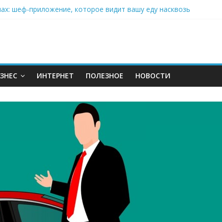
нах: шеф-приложение, которое видит вашу еду насквозь
 на полётах дронов и обучении детей становится главным тренд
орозилке: замороженные сливки меняют утренний ритуал
аставляет миллионы людей не забывать о самом важном креме 
: почему кокосовая вода с пребиотиками становится главным т
ЗНЕС
ИНТЕРНЕТ
ПОЛЕЗНОЕ
НОВОСТИ