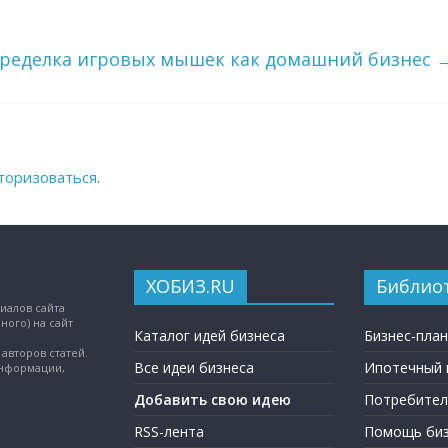
еределка игровых мышек как домашний бизнес
торизоваться
.
ХОБИЗ.RU
Библио
иалов сайта
ного) на сайт
Каталог идей бизнеса
Бизнес-пла
авторов статей.
Все идеи бизнеса
Ипотечный 
информации,
Добавить свою идею
Потребител
RSS-лента
Помощь биз