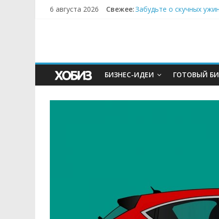
6 августа 2026
Свежее:
Забудьте о скучных ужи
Небо зовёт: как бизнес
Кофейная революция в м
Как простая наклейка з
Секрет супергидратации
БИЗНЕС-ИДЕИ
ГОТОВЫЙ БИ