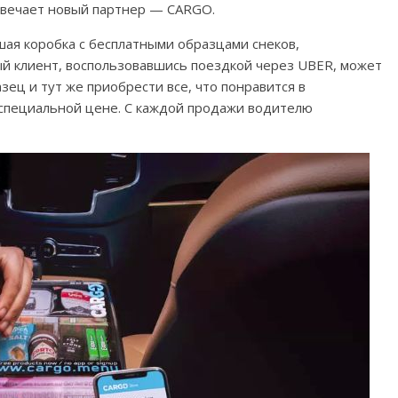
твечает новый партнер — CARGO.
ая коробка с бесплатными образцами снеков,
ый клиент, воспользовавшись поездкой через UBER, может
ец и тут же приобрести все, что понравится в
специальной цене. С каждой продажи водителю