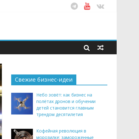
ом десятилетия
этим летом
рендом здорового питания
Свежие бизнес-идеи
Небо зовёт: как бизнес на
полётах дронов и обучении
детей становится главным
трендом десятилетия
Кофейная революция в
морозилке: замороженные