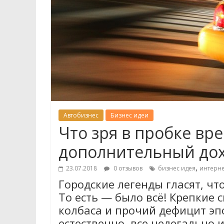
Автобизнес
Бизнес идеи
Что зря в пробке вр
дополнительный дох
,
23.07.2018
0 отзывов
бизнес идея
интерне
Городские легенды гласят, что
То есть — было всё! Крепкие 
колбаса и прочий дефицит эп
естественно, все нелегально