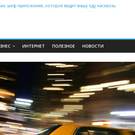
нах: шеф-приложение, которое видит вашу еду насквозь
 на полётах дронов и обучении детей становится главным тренд
орозилке: замороженные сливки меняют утренний ритуал
аставляет миллионы людей не забывать о самом важном креме 
: почему кокосовая вода с пребиотиками становится главным т
ЗНЕС
ИНТЕРНЕТ
ПОЛЕЗНОЕ
НОВОСТИ