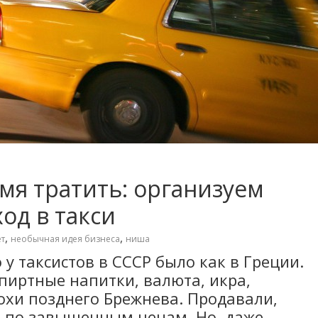
емя тратить: организуем
од в такси
,
,
т
необычная идея бизнеса
ниша
 у таксистов в СССР было как в Греции.
спиртные напитки, валюта, икра,
охи позднего Брежнева. Продавали,
 и по завышенным ценам. Но, даже