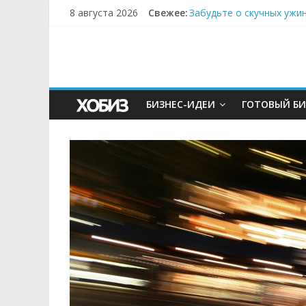
8 августа 2026
Свежее:
Забудьте о скучных ужи
Небо зовёт: как бизнес
Кофейная революция в м
Как простая наклейка з
Секрет супергидратации
БИЗНЕС-ИДЕИ
ГОТОВЫЙ БИ