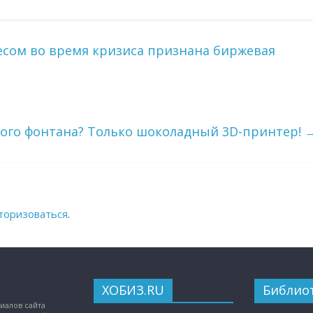
ом во время кризиса признана биржевая
ого фонтана? Только шоколадный 3D-принтер!
торизоваться
.
ХОБИЗ.RU
Библио
иалов сайта