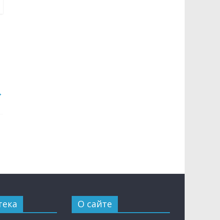
→
тека
О сайте