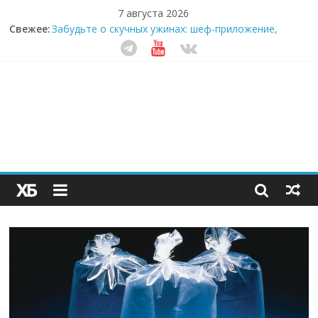
7 августа 2026
Свежее:
Забудьте о скучных ужинах: шеф-приложение,
которое видит вашу еду насквозь
Небо зовёт: как бизнес на полётах дронов и
обучении детей становится главным трендом
десятилетия
Кофейная революция в морозилке: замороженные
сливки меняют утренний ритуал
Как простая наклейка заставляет миллионы людей
не забывать о самом важном креме этим летом
Секрет супергидратации: почему кокосовая вода с
пребиотиками становится главным трендом
здорового питания