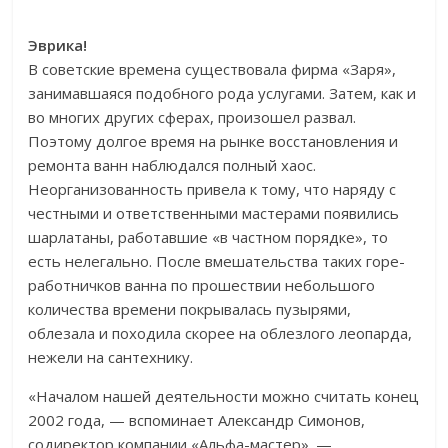
Эврика!
В советские времена существовала фирма «Заря»,
занимавшаяся подобного рода услугами. Затем, как и
во многих других сферах, произошел развал.
Поэтому долгое время на рынке восстановления и
ремонта ванн наблюдался полный хаос.
Неорганизованность привела к тому, что наряду с
честными и ответственными мастерами появились
шарлатаны, работавшие «в частном порядке», то
есть нелегально. После вмешательства таких горе-
работничков ванна по прошествии небольшого
количества времени покрывалась пузырями,
облезала и походила скорее на облезлого леопарда,
нежели на сантехнику.
«Началом нашей деятельности можно считать конец
2002 года, — вспоминает Александр Симонов,
содиректор компании «Альфа-мастер». —