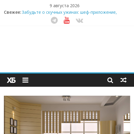
9 августа 2026
Свежее:
Забудьте о скучных ужинах: шеф-приложение,
которое видит вашу еду насквозь
Небо зовёт: как бизнес на полётах дронов и
обучении детей становится главным трендом
десятилетия
Кофейная революция в морозилке: замороженные
сливки меняют утренний ритуал
Как простая наклейка заставляет миллионы людей
не забывать о самом важном креме этим летом
Секрет супергидратации: почему кокосовая вода с
пребиотиками становится главным трендом
здорового питания