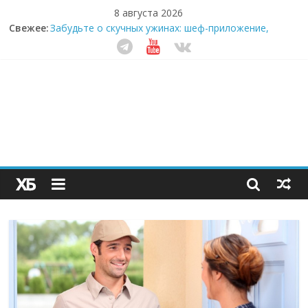
8 августа 2026
Секрет супергидратации: почему кокосовая вода с
Свежее:
пребиотиками становится главным трендом
здорового питания
Забудьте о скучных ужинах: шеф-приложение,
которое видит вашу еду насквозь
Небо зовёт: как бизнес на полётах дронов и
обучении детей становится главным трендом
десятилетия
Кофейная революция в морозилке: замороженные
сливки меняют утренний ритуал
Как простая наклейка заставляет миллионы людей
не забывать о самом важном креме этим летом